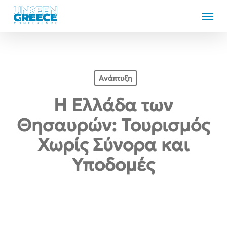
Skip
Menu
to
main
content
Ανάπτυξη
Η Ελλάδα των
Θησαυρών: Τουρισμός
Χωρίς Σύνορα και
Υποδομές