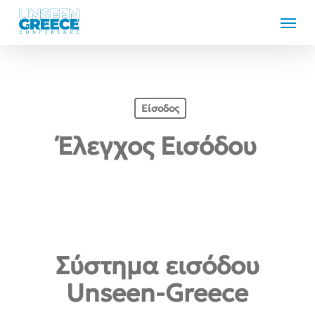
Skip
Menu
to
main
content
Είσοδος
Έλεγχος Εισόδου
Σύστημα εισόδου
Unseen-Greece