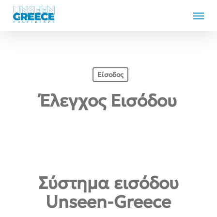
Skip
Menu
to
main
content
Είσοδος
Έλεγχος Εισόδου
Σύστημα εισόδου
Unseen-Greece